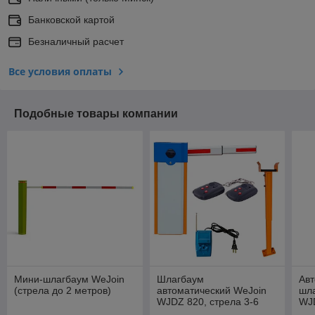
Банковской картой
Безналичный расчет
Все условия оплаты
Подобные товары компании
Мини-шлагбаум WeJoin
Шлагбаум
Авт
(стрела до 2 метров)
автоматический WeJoin
шл
WJDZ 820, стрела 3-6
WJD
метров телескоп
6 м