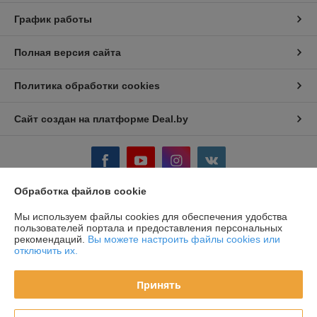
График работы
Полная версия сайта
Политика обработки cookies
Сайт создан на платформе Deal.by
Обработка файлов cookie
Информация для покупателя
Мы используем файлы cookies для обеспечения удобства
пользователей портала и предоставления персональных
Юридическое лицо:
ЗАО «Техноцентр»
рекомендаций.
Вы можете настроить файлы cookies или
220004, г. Минск, ул. Короля, 9, ком. 12-2
отключить их.
Регистрационный номер ЕГР: 100879174
Принять
УНП: 100879174
Регистрационный орган: Минский городской исполнительный комитет