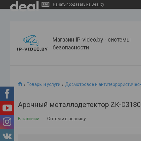
Начать продавать на Deal.by
Магазин IP-video.by - системы
безопасности
Товары и услуги
Досмотровое и антитеррористичес
Арочный металлодетектор ZK-D3180
В наличии
Оптом и в розницу