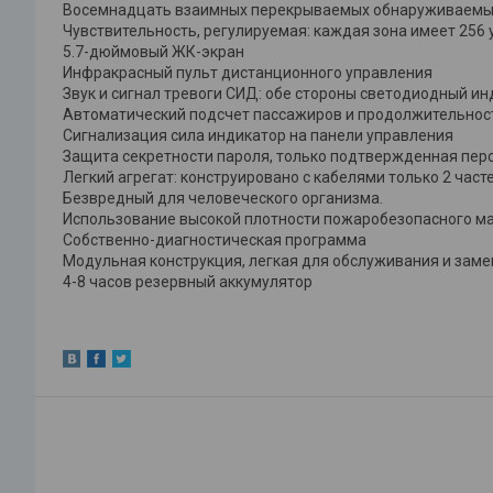
Восемнадцать взаимных перекрываемых обнаруживаемых зо
Чувствительность, регулируемая: каждая зона имеет 256 
5.7-дюймовый ЖК-экран
Инфракрасный пульт дистанционного управления
Звук и сигнал тревоги СИД: обе стороны светодиодный инд
Автоматический подсчет пассажиров и продолжительнос
Сигнализация сила индикатор на панели управления
Защита секретности пароля, только подтвержденная пер
Легкий агрегат: конструировано с кабелями только 2 часте
Безвредный для человеческого организма.
Использование высокой плотности пожаробезопасного м
Собственно-диагностическая программа
Модульная конструкция, легкая для обслуживания и заме
4-8 часов резервный аккумулятор