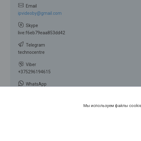
ipvideoby@gmail.com
live:f6eb79eaa853dd42
technocentre
+375296194615
+375296194615
Мы используем файлы cookie