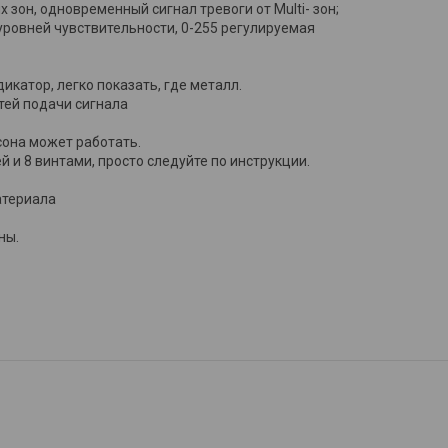
н, одновременный сигнал тревоги от Multi- зон;
уровней чувствительности, 0-255 регулируемая
икатор, легко показать, где металл.
тей подачи сигнала
сона может работать.
й и 8 винтами, просто следуйте по инструкции.
атериала
ны.