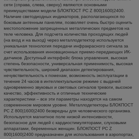
сети (справа, слева, сверху) являются основными
преимуществами модели БЛОКПОСТ РС Z 800|1600|2400.
Наличие светодиодных индикаторов, располагающихся по
боковым антенным панелям, позволяет очень быстро оценить
местоположение запрещенных металлических предметов на
теле человека. Для подсчета количества проходящих людей
(на вход и на выход) через металлодетектор используется
уникальная технология передачи инфракрасного сигнала за
счет использования инновационных приемо-передающих ИК-
датчиков. Доступный интерфейс блока управления, высокая
степень безопасности, универсальная применимость, высокая
чувствительность, широкий диапазон детектирования,
нечувствительность к помехам, возможность эксплуатации в
течение 24 часов в интеллектуальном режиме с выдачей
одновременно звуковых и световых сигналов тревоги, высокое
качество, эффективность и отличные технические
характеристики – все эти параметры находятся на самом
современном мировом уровне. Металлодетекторы БЛОКПОСТ
РС Z 800|1600|2400 безвредны для человеческого организма.
Используется магнитное поле низкой интенсивности,
безопасное для людей с кардиостимуляторами, слуховыми
аппаратами, беременных женщин. БЛОКПОСТ РС Z
800|1600|2400 предназначен для использования в аэропортах,