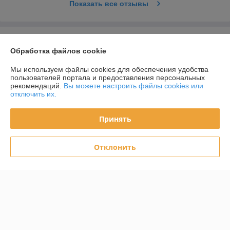
Показать все отзывы
О нас
Обработка файлов cookie
Контакты
Мы используем файлы cookies для обеспечения удобства
пользователей портала и предоставления персональных
рекомендаций.
Вы можете настроить файлы cookies или
Доставка и оплата
отключить их.
График работы
Принять
Полная версия сайта
Отклонить
Политика обработки cookies
Сайт создан на платформе Deal.by