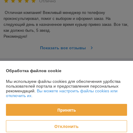
Отлично
Отличная компания! Вежливый менеджер по телефону 
проконсультировал, помог с выбором и оформил заказ. На 
следующий день в назначенное время курьер привез заказ. Все так, 
как должно быть, 5 звезд. 

Рекомендую!
Показать все отзывы
О нас
Обработка файлов cookie
Мы используем файлы cookies для обеспечения удобства
Контакты
пользователей портала и предоставления персональных
рекомендаций.
Вы можете настроить файлы cookies или
отключить их.
Доставка и оплата
Принять
График работы
Полная версия сайта
Отклонить